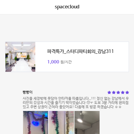
spacecloud
파격특가_스터디파티회의_강남311
1,000
원/시간
빵빵이
사진을 세장밖에 못담아 안타까울 따름입니다,,!!! 정신 없는 강남에서 우
리만의 감성과 시간을 즐기기 딱이었습니다 🥺ㅜ 도보 3분 거리에 편의점
있고 주변 상권이 근처라 좋았어요! 다음에 또 방문 하겠습니다 ☺️☺️