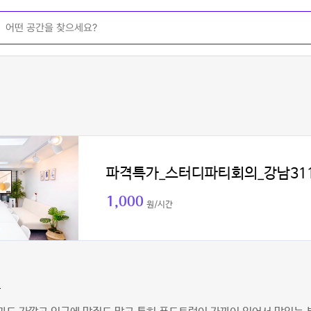
파격특가_스터디파티회의_강남31
1,000
원/시간
마