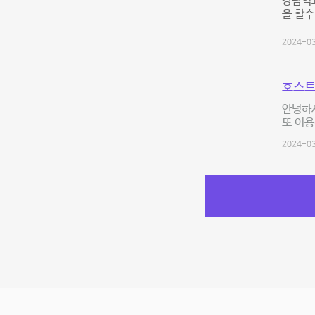
강남역과
을 할수
2024-03
호스트
안녕하세
또 이
2024-03