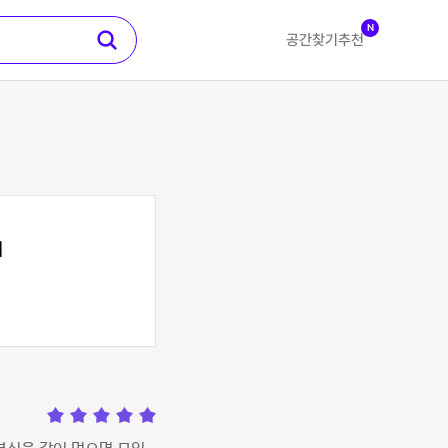
N
공간찾기
추천
1