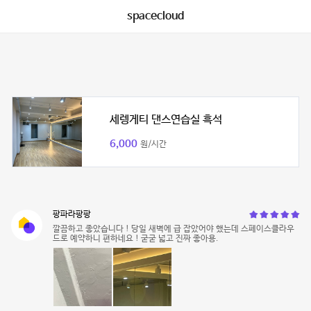
spacecloud
세렝게티 댄스연습실 흑석
6,000
원/시간
팡파라팡팡
깔끔하고 좋았습니다 ! 당일 새벽에 급 잡았어야 했는데 스페이스클라우
드로 예약하니 편하네요 ! 굳굳 넓고 진짜 좋아용.