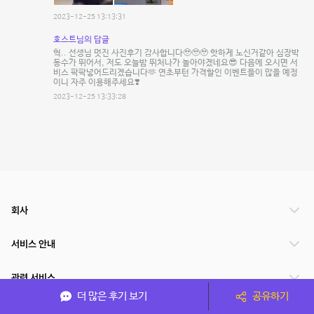
2023-12-25 13:13:31
호스트님의 답글
헉.. 선생님 멋진 사진후기 감사합니다🥹🥹🥹 핫하게 노신거같아 심장박
동수가 뛰어서, 저도 오늘밤 뛰처나가 놀아야겠네요😎 다음에 오시면 서
비스 팍팍넣어드리겠습니다🫶 연초부턴 가격할인 이벤트들이 많을 예정
이니 자주 이용해주세요❣️
2023-12-25 13:33:28
회사
서비스 안내
관련 서비스
더 많은 후기 보기
공유하기
파트너쉽