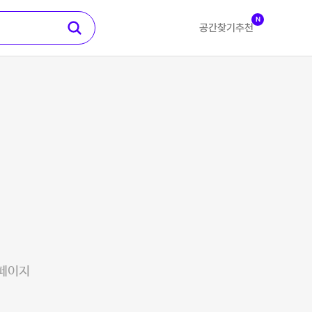
N
공간찾기
추천
 페이지