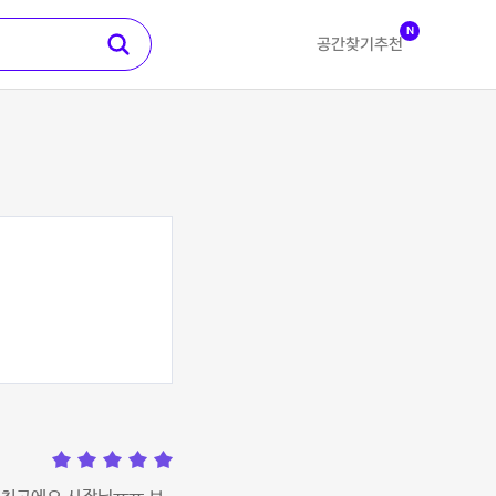
N
공간찾기
추천