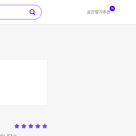
N
공간찾기
추천