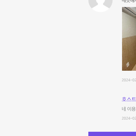
깨끗해
2024-02
호스트
네 이용
2024-02