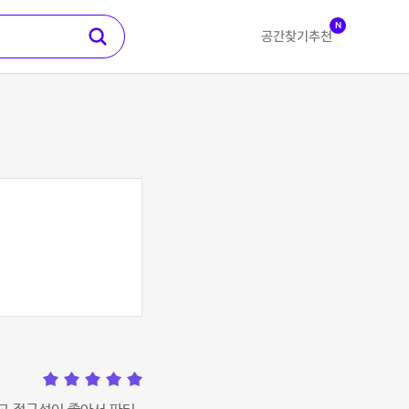
N
공간찾기
추천