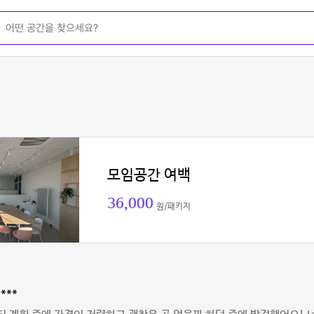
모임공간 여백
36,000
원/패키지
***