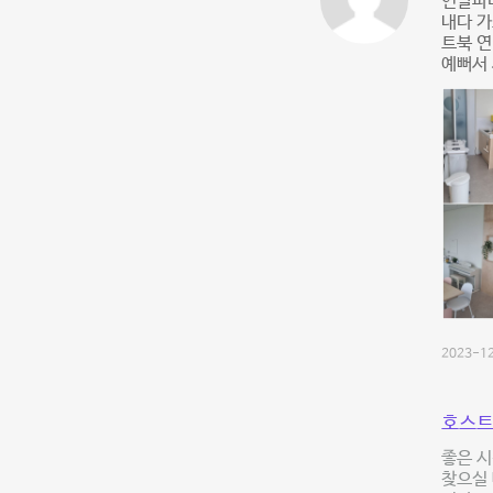
연말파티
내다 가
트북 연
예뻐서 
2023-12
호스트
좋은 시
찾으실 