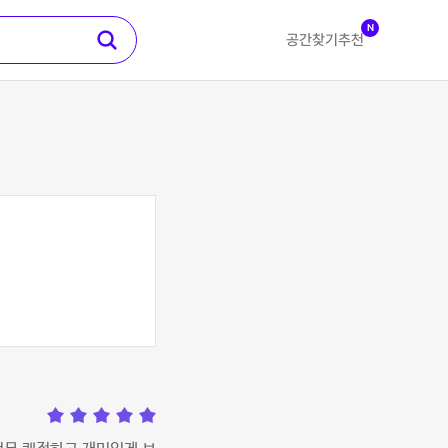
N
공간찾기
추천