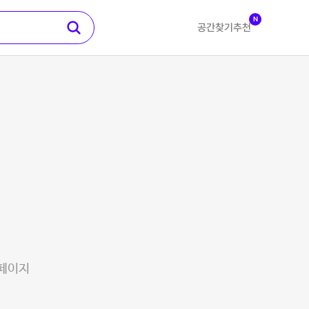
N
공간찾기
추천
 페이지