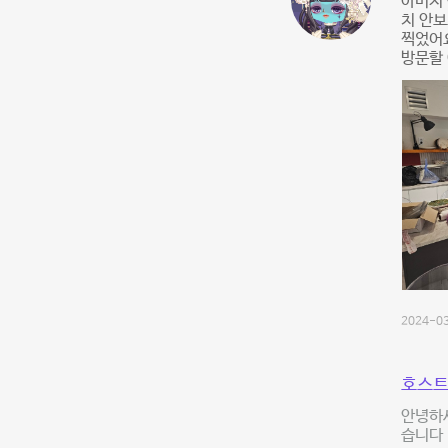
아버지 
치 안보
찍었어요
방문할
2024-03
호스트
안녕하세
습니다 