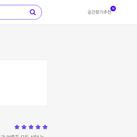
N
공간찾기
추천