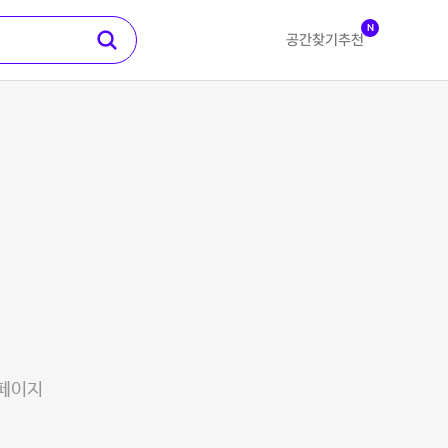
N
공간찾기
추천
 페이지