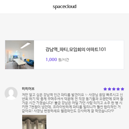
spacecloud
강남역_파티,모임회의 아파트101
1,000
원/시간
히히어브
저만 알고 싶은 강남역 인근 파티룸 발견이요 ✨ 사장님 응답 빠르시고 신
년회 하기 딱 좋게 꾸며주셔서 덕분에 전 직장 동기들과 오랜만에 모여 즐
거운 시간 가졌습니다! 불금 강남은 어딜 가던 사람 터지고 소주 한 병 시
키면 7쳔원이 넘던데, 프라이빗하게 파티룸 빌리니까 훨씬 합리적인 거
같아요! 사장님 번창하세요 웰컴와인도 감사하게 잘 먹었습니다💛