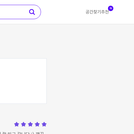
N
공간찾기
추천