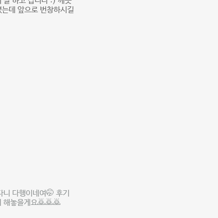
잘 하고 갑니다 :) 깨끗
하셨는데 앞으로 번창하시길
다니 다행이네여🤭 후기
 해놓을게요🙇🙇🙇