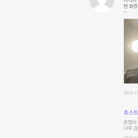
가격이 
한 화장
~
2023-12
호스트
운영이 
너무 감