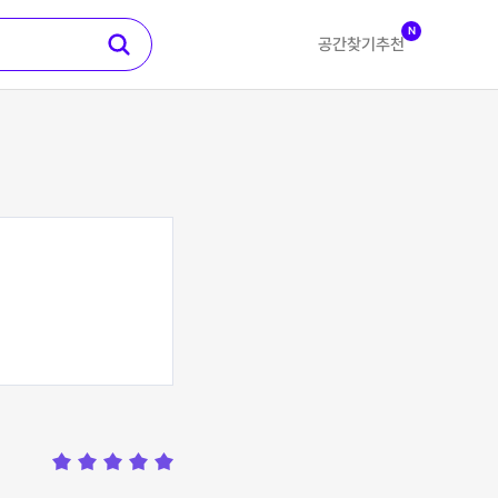
N
공간찾기
추천