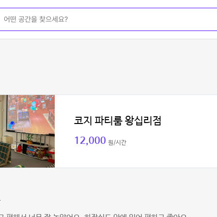
코지 파티룸 왕십리점
12,000
원/시간
짱