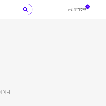
N
공간찾기
추천
 페이지