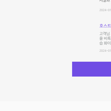
시설과 
2024-01
호스트
고객님 
을 비록
습 화이
2024-01