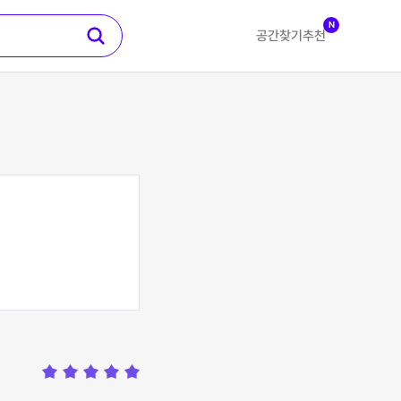
N
공간찾기
추천