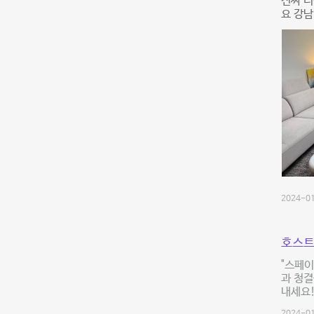
진짜 너
요 강남
2024-01
호스트
"스페이
과 청결
내세요!