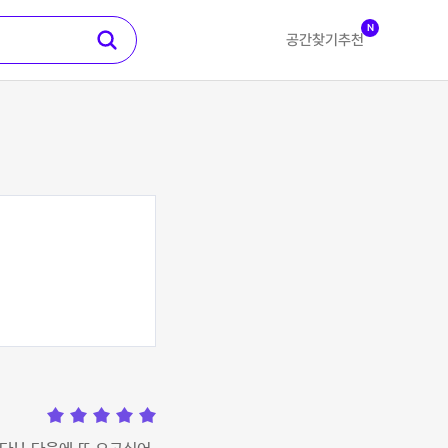
N
공간찾기
추천