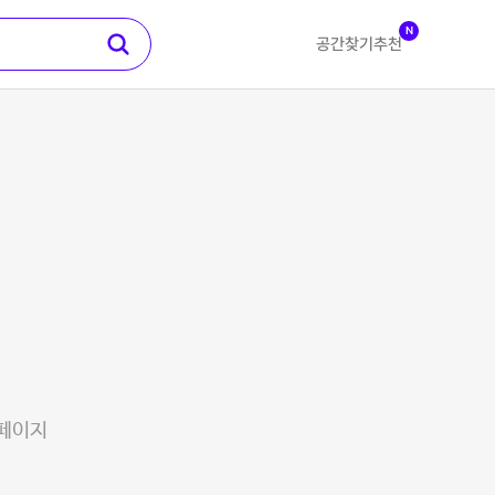
N
공간찾기
추천
 페이지