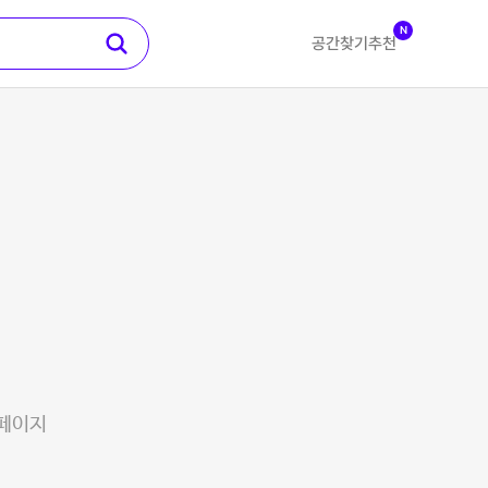
N
공간찾기
추천
 페이지