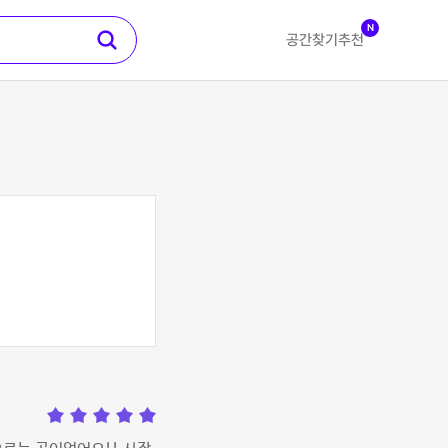
N
공간찾기
추천