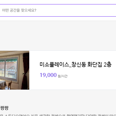
미소플레이스_창신동 화단집 2층
19,000
원/시간
님짱짱