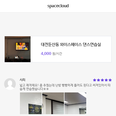
spacecloud
대전둔산동 와이스페이스 댄스연습실
4,000
원/시간
시리
넓고 쾌적해요! 좀 추웠는데 난방 빵빵하게 틀어도 된다고 써져있어서 따
숩게 연습했습니다ㅎㅎ