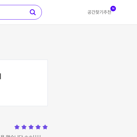
N
공간찾기
추천
니