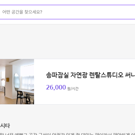
송파잠실 자연광 렌탈스튜디오 써
26,000
원/시간
마시타