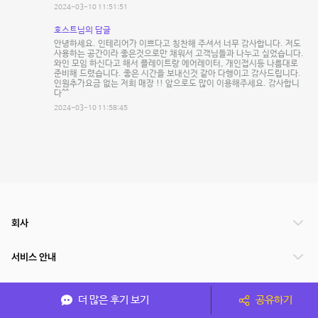
2024-03-10 11:51:51
호스트님의 답글
안녕하세요. 인테리어가 이쁘다고 칭찬해 주셔서 너무 감사합니다. 저도
사용하는 공간이라 좋은것으로만 채워서 고객님들과 나누고 싶었습니다.
와인 모임 하신다고 해서 플레이트랑 에어레이터, 개인접시등 나름대로
준비해 드렸습니다. 좋은 시간을 보내신것 같아 다행이고 감사드립니다.
인원추가요금 없는 저희 매장 !! 앞으로도 많이 이용해주세요. 감사합니
다^^
2024-03-10 11:58:45
회사
서비스 안내
관련 서비스
더 많은 후기 보기
공유하기