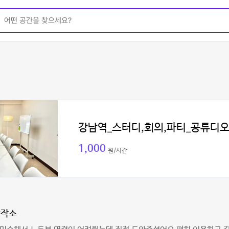
강남역_스터디,회의,파티_공튜디
1,000
원/시간
창작소