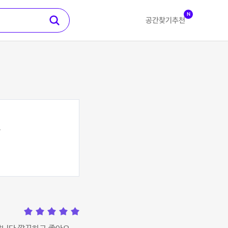
N
공간찾기
추천
오