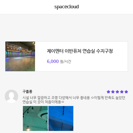
spacecloud
제이엔터 이반퓨처 연습실 수지구청
6,000
원/시간
구름퐁
시설 너무 깔끔하고 조명 다양해서 너무 좋네용 ㅇ이렇게 만족도 높았던
연습실 이 곳이 처음이에용ㅇ