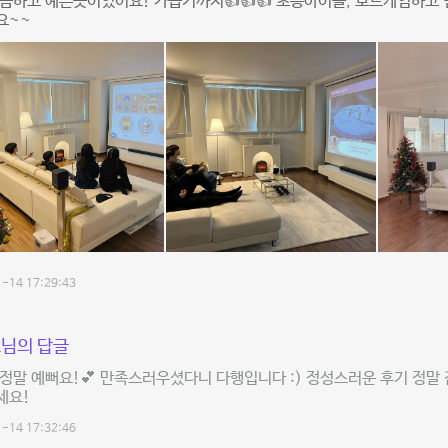
끔하고 예쁜곳이었어요! 가습기까지👍👍👍 초등아이들, 보드게임하고 
요~~
-14 17:29:43
님의 답글
정말 예뻐요!💕 만족스러우셨다니 다행입니다 :) 정성스러운 후기 정말 
세요!
-14 17:32:46