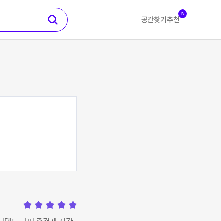
N
공간찾기
추천