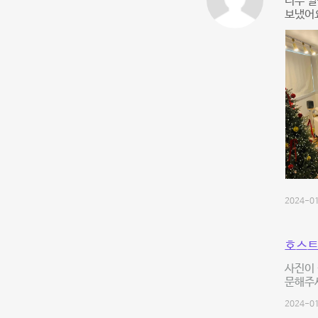
너무 깔
보냈어
2024-01
호스트
사진이 
문해주
2024-01