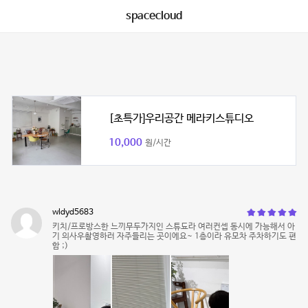
spacecloud
[초특가]우리공간 메라키스튜디오
10,000
원/시간
wldyd5683
키치/프로방스한 느끼무두가지인 스튜됴라 여러컨셉 동시에 가능해서 아
기 의사우촬영하러 자주들리는 곳이에요~ 1층이라 유모차 주차하기도 편
함 ;)