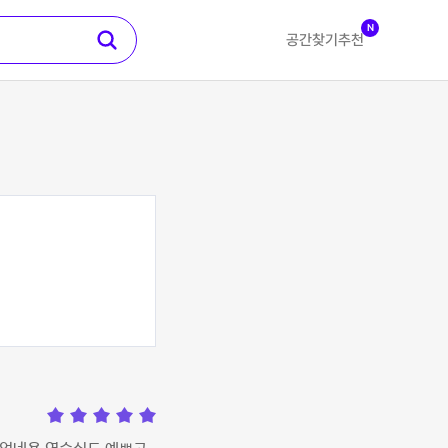
N
공간찾기
추천