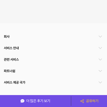
회사
서비스 안내
관련 서비스
파트너쉽
서비스 제공 국가
(주)NSPACE 사업자정보
더 많은 후기 보기
공유하기