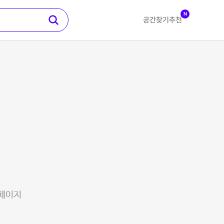
N
공간찾기
추천
 페이지