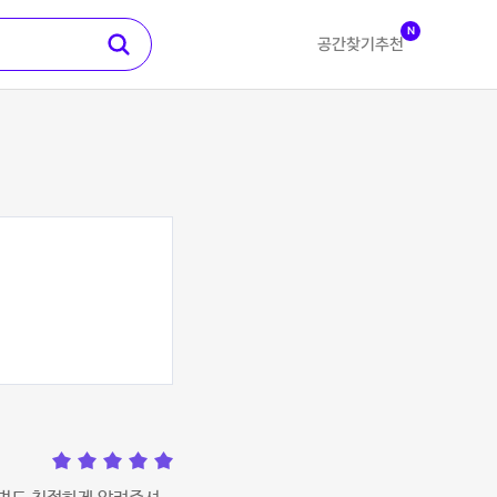
N
공간찾기
추천