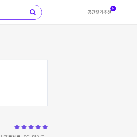
N
공간찾기
추천