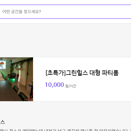
[초특가]그린힐스 대형 파티룸
10,000
원/시간
리스