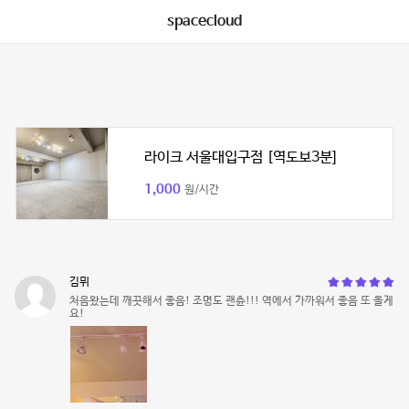
spacecloud
라이크 서울대입구점 [역도보3분]
1,000
원/시간
김뮈
처음왔는데 깨끗해서 좋음! 조명도 괜츈!!! 역에서 가까워서 좋음 또 올게
요!