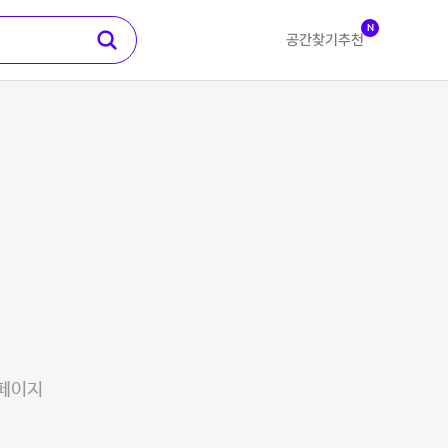
N
공간찾기
추천
 페이지