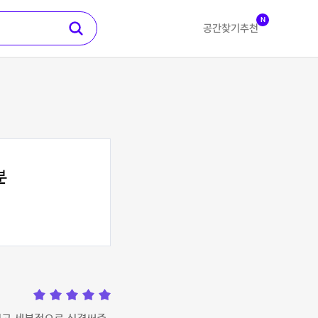
N
공간찾기
추천
분