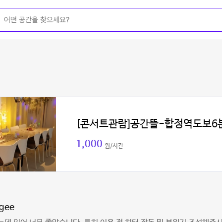
[콘서트관람]공간뜰-합정역도보6
1,000
원/시간
hgee