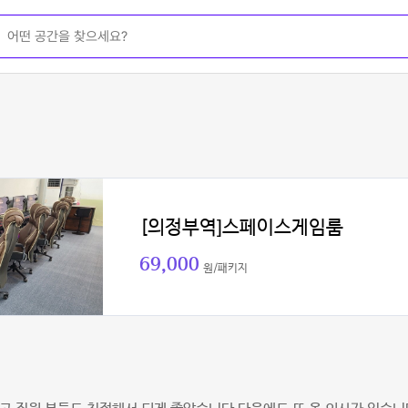
[의정부역]스페이스게임룸
69,000
원/패키지
희