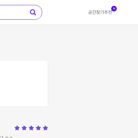
N
공간찾기
추천