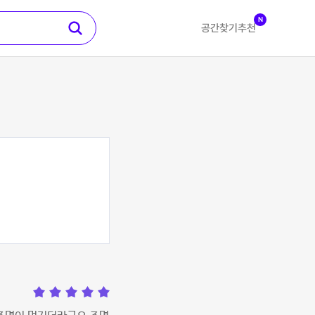
N
공간찾기
추천