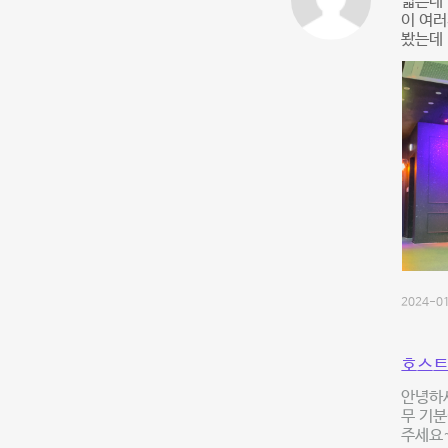
넓은데
이 여러
봤는데 
2024-01
호스트
안녕하
무 기분
주세요