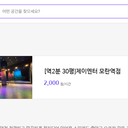
[역2분 30평]제이엔터 모란역점
2,000
원/시간
희