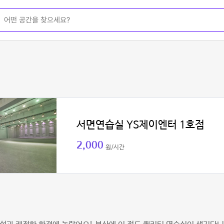
서면연습실 YS제이엔터 1호점
2,000
원/시간