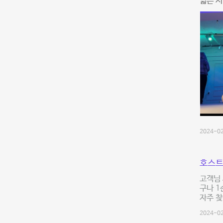
넓은 시
2024-02
호스트
고객님 
구나 1
자주 찾
2024-02