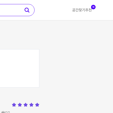
N
공간찾기
추천