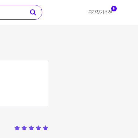
N
공간찾기
추천