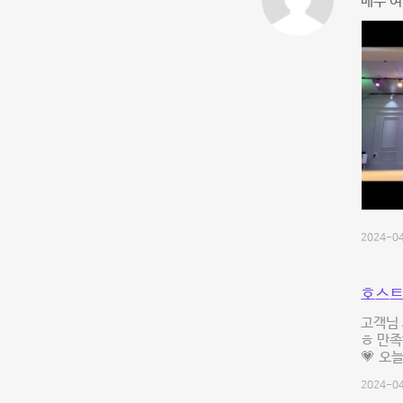
매주 여
2024-04
호스트
고객님 
ㅎ 만족
💗 오
2024-04