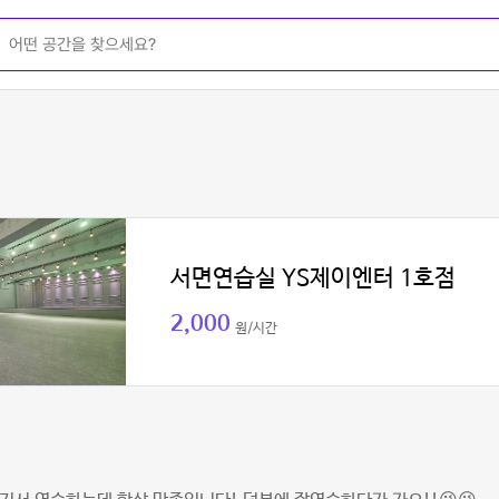
서면연습실 YS제이엔터 1호점
2,000
원/시간
지