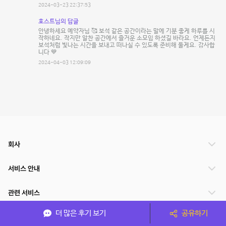
2024-03-23 22:37:53
호스트님의 답글
안녕하세요 예약자님 🥰 보석 같은 공간이라는 말에 기분 좋게 하루를 시
작하네요. 작지만 알찬 공간에서 즐거운 소모임 하셨길 바라요. 언제든지
보석처럼 빛나는 시간을 보내고 떠나실 수 있도록 준비해 둘게요. 감사합
니다 💙
2024-04-03 12:09:09
회사
서비스 안내
관련 서비스
더 많은 후기 보기
공유하기
파트너쉽