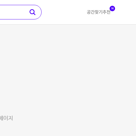
N
공간찾기
추천
 페이지