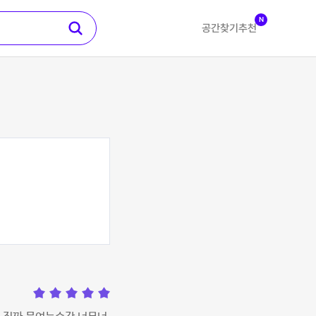
N
공간찾기
추천