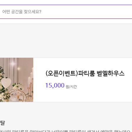
(오픈이벤트)파티룸 벧엘하우스
15,000
원/시간
스탈