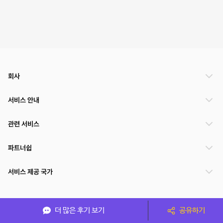
회사
서비스 안내
관련 서비스
파트너쉽
서비스 제공 국가
(주)NSPACE 사업자정보
더 많은 후기 보기
공유하기