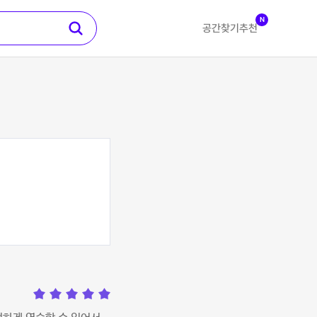
N
공간찾기
추천