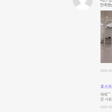
버스 
만족했
2024-03
호스트
헤헤^^
잘 사용
2024-03