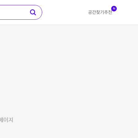
N
공간찾기
추천
 페이지