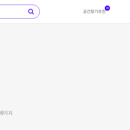
N
공간찾기
추천
 페이지