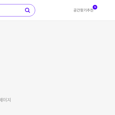
N
공간찾기
추천
 페이지