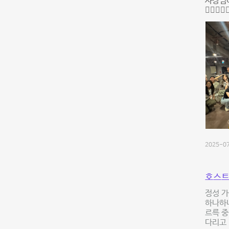
사장님
👍🏻👍🏻
2025-07
호스트
정성 가
하나하나
르륵 중
다리고 