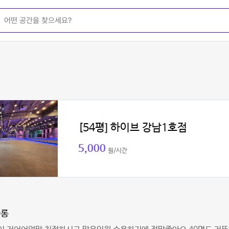
[54평] 하이브 강남1호점
5,000
원/시간
아롱