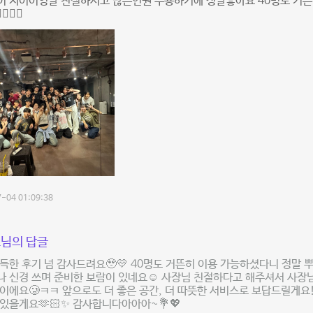
이 저어어엉말 친절하시고 많은인원 수용하기에 정말좋아요 40명도 거
🏻👍🏻
-04 01:09:38
님의 답글
득한 후기 넘 감사드려요🥹💛 40명도 거뜬히 이용 가능하셨다니 정말 
 신경 쓰며 준비한 보람이 있네요☺️ 사장님 친절하다고 해주셔서 사장님
이에요🥲ㅋㅋ 앞으로도 더 좋은 공간, 더 따뜻한 서비스로 보답드릴게요!
있을게요🫶🏻✨ 감사합니다아아아~💐💖