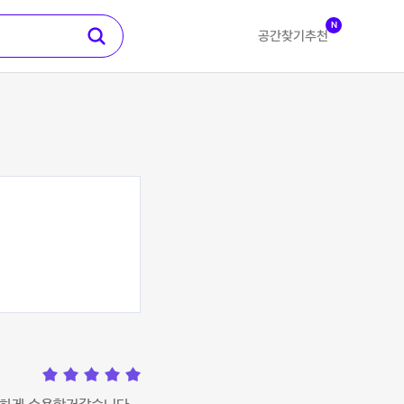
N
공간찾기
추천