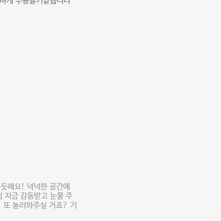
뜬하게 수용할거같습니다
뿌듯해요! 넉넉한 공간에
 지금 감동받고 눈물 주
 또 놀러와주실 거죠? 기