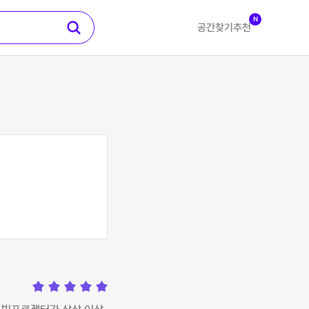
N
공간찾기
추천